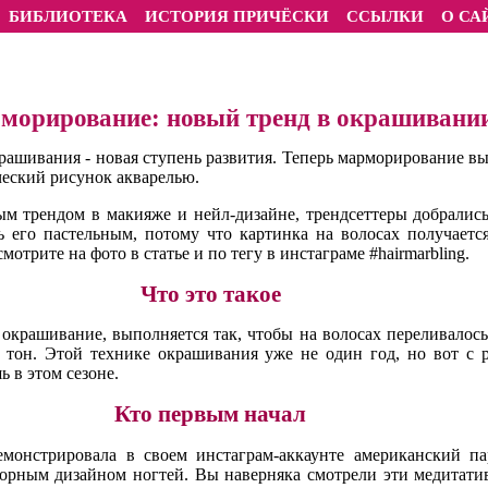
БИБЛИОТЕКА
ИСТОРИЯ ПРИЧЁСКИ
ССЫЛКИ
О СА
морирование: новый тренд в окрашивании
ашивания - новая ступень развития. Теперь марморирование в
ческий рисунок акварелью.
м трендом в макияже и нейл-дизайне, трендсеттеры добралис
ь его пастельным, потому что картинка на волосах получает
отрите на фото в статье и по тегу в инстаграме #hairmarbling.
Что это такое
крашивание, выполняется так, чтобы на волосах переливалось 
 тон. Этой технике окрашивания уже не один год, но вот с 
 в этом сезоне.
Кто первым начал
монстрировала в своем инстаграм-аккаунте американский п
морным дизайном ногтей. Вы наверняка смотрели эти медитатив