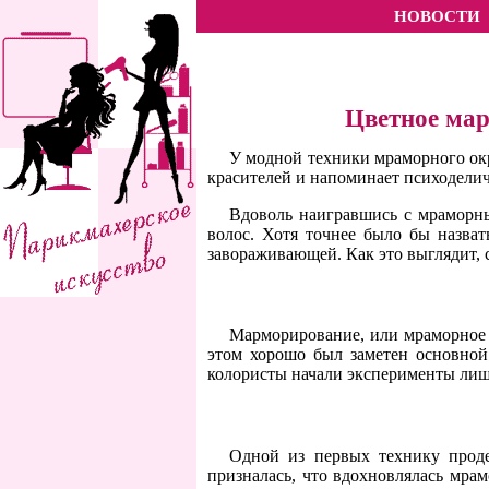
НОВОСТИ
Цветное мар
У модной техники мраморного окр
красителей и напоминает психодели
Вдоволь наигравшись с мраморны
волос. Хотя точнее было бы назват
завораживающей. Как это выглядит, см
Марморирование, или мраморное о
этом хорошо был заметен основной
колористы начали эксперименты лишь
Одной из первых технику проде
призналась, что вдохновлялась мра