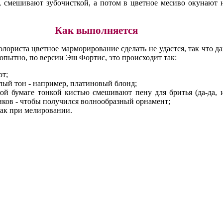
, смешивают зубочисткой, а потом в цветное месиво окунают н
Как выполняется
лориста цветное марморирование сделать не удастся, так что д
опытно, по версии Эш Фортис, это происходит так:
ют;
тлый тон - например, платиновый блонд;
ой бумаге тонкой кистью смешивают пену для бритья (да-да, 
нков - чтобы получился волнообразный орнамент;
как при мелировании.