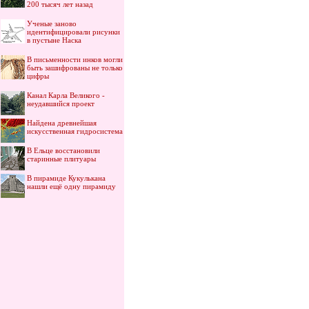
200 тысяч лет назад
Ученые заново
идентифицировали рисунки
в пустыне Наска
В письменности инков могли
быть зашифрованы не только
цифры
Канал Карла Великого -
неудавшийся проект
Найдена древнейшая
искусственная гидросистема
В Ельце восстановили
старинные плитуары
В пирамиде Кукулькана
нашли ещё одну пирамиду