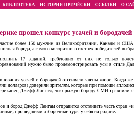
БИБЛИОТЕКА
ИСТОРИЯ ПРИЧЁСКИ
ССЫЛКИ
О СА
ерике прошел конкурс усачей и бородачей
частие более 150 мужчин из Великобритании, Канады и США.
полная борода, а самого колоритного их трех победителей выбра
олнить 17 заданий, требующих от них не только полет
соревнований нужно было продемонстрировать усы в стиле Дал
внования усачей и бородачей отсеивали члены жюри. Когда же н
ысячи долларов) доверили зрителям, которые при помощи аплоди
американец Джефф Лангам, чью рыжую бороду СМИ сравнили 
сов и бород Джефф Лангам отправится отстаивать честь стран «
чинами, прошедшими отборочные туры у себя на родине.