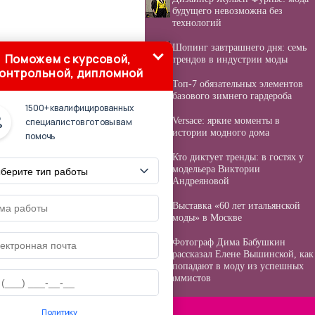
будущего невозможна без
технологий
Шопинг завтрашнего дня: семь
Поможем с курсовой,
трендов в индустрии моды
онтрольной, дипломной
Топ-7 обязательных элементов
базового зимнего гардероба
1500+ квалифицированных
Versace: яркие моменты в
специалистов готовы вам
истории модного дома
помочь
Кто диктует тренды: в гостях у
модельера Виктории
Андреяновой
Выставка «60 лет итальянской
моды» в Москве
Фотограф Дима Бабушкин
рассказал Елене Вышинской, как
попадают в моду из успешных
программистов
Политику