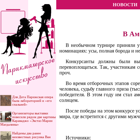
НОВОСТИ
В Ам
В необычном турнире приняли у
номинациях: усы, полная борода и не
Конкурсанты должны были вып
перевоплощаться. Так, участникам 
проч.
Во время отборочных этапов соре
человека, судьбу главного приза (т
победителя. В этом году им стал 
Для Дега Парижская опера
солнцем.
была лабораторией и «его
спальней»
После победы на этом конкурсе у
Организаторы выставки
мира, где встретится с другими муж
повесили рядом две картины
Караваджо «Экстаз Марии
Магдалины»
Найдены два ранее
неизвестных рисунка Ван
Источники: