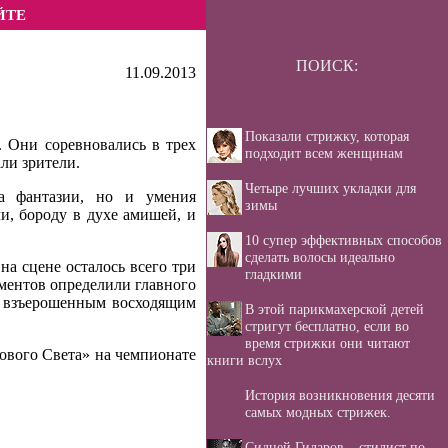
ЙТЕ
ПОИСК:
11.09.2013
Показали стрижку, которая
 Они соревновались в трех
подходит всем женщинам
ли зрители.
Четыре лучших укладки для
а фантазии, но и умения
зимы
и, бороду в духе амишей, и
10 супер эффективных способов
сделать волосы идеально
а сцене осталось всего три
гладкими
сментов определили главного
с взъерошенным восходящим
В этой парикмахерской детей
стригут бесплатно, если во
время стрижки они читают
нового Света» на чемпионате
книги вслух
История возникновения десяти
самых модных стрижек.
Сидней Гиларов – стилист по