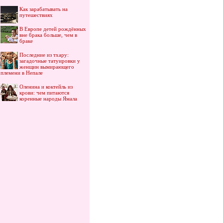
Как зарабатывать на
путешествиях
В Европе детей рождённых
вне брака больше, чем в
браке
Последние из тхару:
загадочные татуировки у
женщин вымирающего
племени в Непале
Оленина и коктейль из
крови: чем питаются
коренные народы Ямала