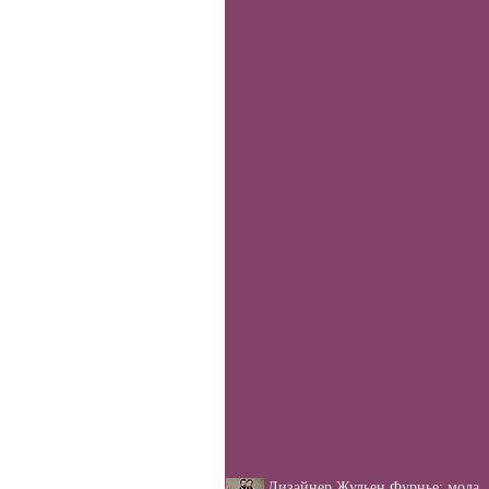
Дизайнер Жульен Фурнье: мода