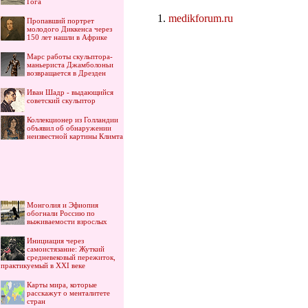
Гога
medikforum.ru
Пропавший портрет
молодого Диккенса через
150 лет нашли в Африке
Марс работы скульптора-
маньериста Джамболоньи
возвращается в Дрезден
Иван Шадр - выдающийся
советский скульптор
Коллекционер из Голландии
объявил об обнаружении
неизвестной картины Климта
Монголия и Эфиопия
обогнали Россию по
выживаемости взрослых
Инициация через
самоистязание: Жуткий
средневековый пережиток,
практикуемый в XXI веке
Карты мира, которые
расскажут о менталитете
стран