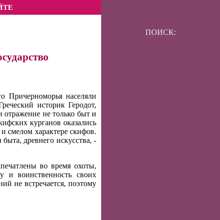
ЙТЕ
ПОИСК:
осударство
го Причерноморья населяли
реческий историк Геродот,
и отражение не только быт и
кифских курганов оказались
и смелом характере скифов.
быта, древнего искусства, -
печатлены во время охоты,
у и воинственность своих
ний не встречается, поэтому