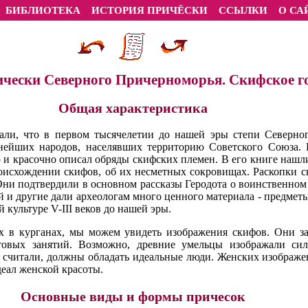
БИБЛИОТЕКА
ИСТОРИЯ ПРИЧЁСКИ
ССЫЛКИ
О СА
ически Северного Причерноморья. Скифское г
Общая характеристика
зали, что в первом тысячелетии до нашей эры степи Северно
нейших народов, населявших территорию Советского Союза. Г
 и красочно описал обряды скифских племен. В его книге нашл
роисхождении скифов, об их несметных сокровищах. Раскопки с
ни подтвердили в основном рассказы Геродота о воинственном 
 другие дали археологам много ценного материала - предметы 
 культуре V-III веков до нашей эры.
х в курганах, мы можем увидеть изображения скифов. Они за
овых занятий. Возможно, древние умельцы изображали сил
и считали, должны обладать идеальные люди. Женских изображе
деал женской красоты.
Основные виды и формы причесок