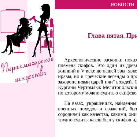
НОВОСТИ
Глава пятая. Пр
Археологические раскопки пока
племена скифов. Это один из древ
живший в V веке до нашей эры, ярко
нравы, но и греческие легенды о п
захоронениями царей или" вождей. О
Курганы Чертомлык Мелитопольский и
по которому можно судить о скифской
На вазах, украшениях, найденны
военных походов и сражений, быт
сородичей как качества, какими, он
трудно судить, каков был у скифов и