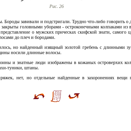
Рис. 26
 Бороды завивали и подстригали. Трудно что-либо говорить о д
 закрыты головными уборами - остроконечными колпаками из в
 представление о мужских прическах скифской знати, самого ц
осами до плеч и бородами.
илось, но найденный изящный золотой гребень с длинными з
нщины носили длинные волосы.
воины и знатные люди изображены в кожаных островерхих ко
ахи-туники, штаны.
ряжек, нет, но отдельные найденные в захоронениях вещи 