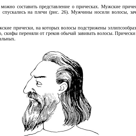
 можно составить представление о прическах. Мужские приче
спускались на плечи (рис. 26). Мужчины носили волосы, заче
жские прически, на которых волосы подстрижены эллипсообраз
 скифы переняли от греков обычай завивать волосы. Прически 
альных.