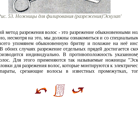
ис. 53. Ножницы для филирования (разрежения)'Эскулап'
ий метод разрежения волос - это разрежение обыкновенными н
 но, несмотря на это, мы должны ознакомиться и со специальны
всего упомянем обыкновенную бритву и похожие на неё инс
). В обоих случаях разрежение отдельных прядей достигается 
роизводится индивидуально. В противоположность указанно
олос. Для этого применяются так называемые ножницы "Эску
оловки для разрежения волос, которые монтируются к электрич
параты, срезающие волосы в известных промежутках, то