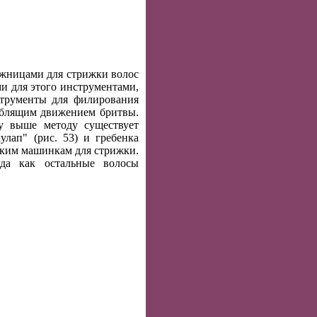
ожницами для стрижки волос
ми для этого инструментами,
трументы для филирования
скоблящим движением бритвы.
му выше методу существует
лап" (рис. 53) и гребенка
еским машинкам для стрижки.
гда как остальные волосы