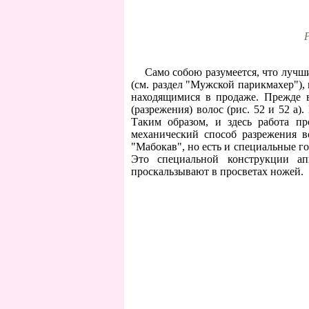
Р
Само собою разумеется, что лучш
(см. раздел "Мужской парикмахер"),
находящимися в продаже. Прежде 
(разрежения) волос (рис. 52 и 52 а
Таким образом, и здесь работа п
механический способ разрежения в
"Мабокав", но есть и специальные г
Это специальной конструкции ап
проскальзывают в просветах ножей.